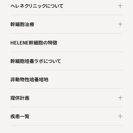
ヘレネクリニックについて
医師・専門家・顧問
幹細胞治療
系列医療機関
幹細胞とは
HELENE幹細胞の特徴
初めての方へ
MSC（間葉系幹細胞）の原理
幹細胞培養ラボについて
安心サポート
疾患別治療法
法令遵守
非動物性培養培地
幹細胞治療のリスクについて
お支払情報
治療効果の論文
提供計画
学術活動
GCR 認定クリニック
疾患一覧
品質マネジメントシステム認定証取得
動脈硬化