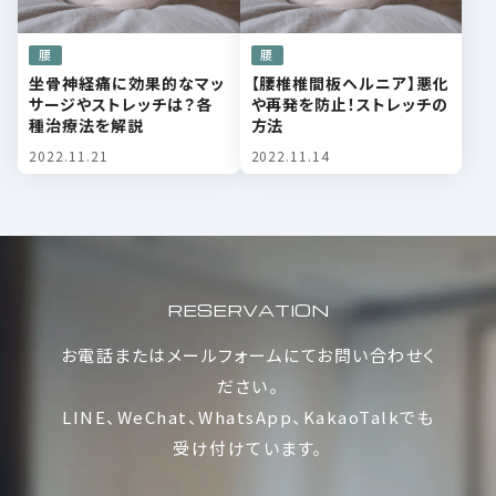
腰
腰
坐骨神経痛に効果的なマッ
【腰椎椎間板ヘルニア】悪化
サージやストレッチは？各
や再発を防止！ストレッチの
種治療法を解説
方法
2022.11.21
2022.11.14
RESERVATION
お電話またはメールフォームにてお問い合わせく
ださい。
LINE
、
WeChat
、
WhatsApp
、
KakaoTalk
でも
受け付けています。