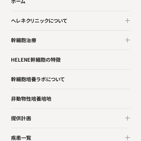
ホーム
ヘレネクリニックについて
医師・専門家・顧問
幹細胞治療
系列医療機関
幹細胞とは
HELENE幹細胞の特徴
初めての方へ
MSC（間葉系幹細胞）の原理
幹細胞培養ラボについて
安心サポート
疾患別治療法
法令遵守
非動物性培養培地
幹細胞治療のリスクについて
お支払情報
治療効果の論文
提供計画
学術活動
GCR 認定クリニック
疾患一覧