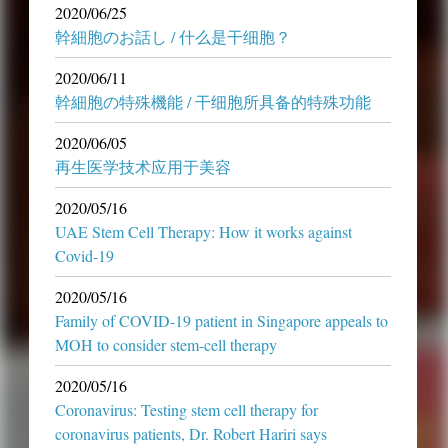
2020/06/25
幹細胞のお話し / 什么是干细胞？
2020/06/11
幹細胞の特殊機能 / 干细胞所具备的特殊功能
2020/06/05
再生医学技术应用于美容
2020/05/16
UAE Stem Cell Therapy: How it works against
Covid-19
2020/05/16
Family of COVID-19 patient in Singapore appeals to
MOH to consider stem-cell therapy
2020/05/16
Coronavirus: Testing stem cell therapy for
coronavirus patients, Dr. Robert Hariri says