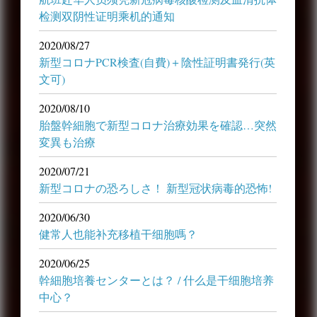
检测双阴性证明乘机的通知
2020/08/27
新型コロナPCR検査(自費)＋陰性証明書発行(英
文可)
2020/08/10
胎盤幹細胞で新型コロナ治療効果を確認…突然
変異も治療
2020/07/21
新型コロナの恐ろしさ！ 新型冠状病毒的恐怖!
2020/06/30
健常人也能补充移植干细胞嗎？
2020/06/25
幹細胞培養センターとは？ / 什么是干细胞培养
中心？