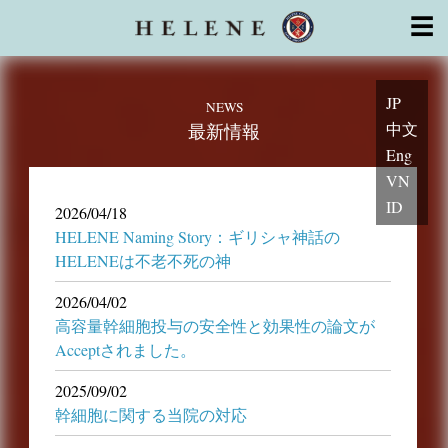
幹細胞治療
☰
License
幹細胞の特徴
細胞培養室CPC
顧問・医師・専門家
系列医療機関
よくあるご質問
初めての方
安心サポート
トピックス
JP
お問い合わせ
NEWS
中文
最新情報
Eng
VN
ID
2026/04/18
HELENE Naming Story：ギリシャ神話の
HELENEは不老不死の神
2026/04/02
高容量幹細胞投与の安全性と効果性の論文が
Acceptされました。
2025/09/02
幹細胞に関する当院の対応