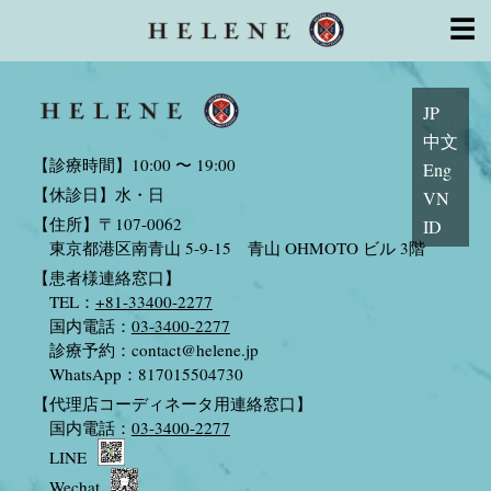
幹細胞治療
Monthly Archives: 1月 2020
☰
License
幹細胞の特徴
細胞培養室CPC
顧問・医師・専門家
系列医療機関
よくあるご質問
初めての方
安心サポート
トピックス
JP
お問い合わせ
中文
【診療時間】10:00 〜 19:00
Eng
【休診日】水・日
VN
【住所】〒107-0062
ID
東京都港区南青山 5-9-15 青山 OHMOTO ビル 3階
【患者様連絡窓口】
TEL：
+81-33400-2277
国内電話：
03-3400-2277
診療予約：
contact@helene.jp
WhatsApp：817015504730
【代理店コーディネータ用連絡窓口】
国内電話：
03-3400-2277
LINE
Wechat