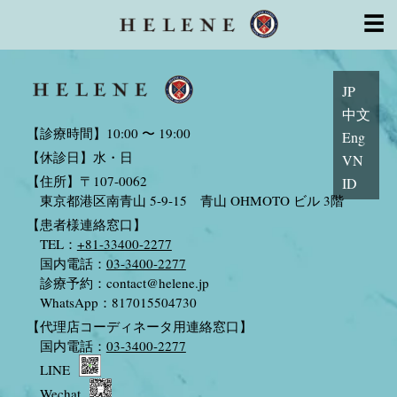
幹細胞治療
Monthly Archives: 7月 2020
☰
License
幹細胞の特徴
細胞培養室CPC
顧問・医師・専門家
系列医療機関
よくあるご質問
初めての方
安心サポート
トピックス
JP
お問い合わせ
中文
【診療時間】10:00 〜 19:00
Eng
【休診日】水・日
VN
【住所】〒107-0062
ID
東京都港区南青山 5-9-15 青山 OHMOTO ビル 3階
【患者様連絡窓口】
TEL：
+81-33400-2277
国内電話：
03-3400-2277
診療予約：
contact@helene.jp
WhatsApp：817015504730
【代理店コーディネータ用連絡窓口】
国内電話：
03-3400-2277
LINE
Wechat