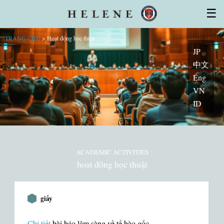
Tế bào gốc
☰
Giấy phép
Đặc điểm của tế bào gốc
Cơ sở, vật chất
Bác sĩ・Chuyên gia
Bệnh viện loạt trang của nhóm
TRANG CHỦ
>
Hoạt động học thuật
(Hỏi/Đáp)
Trị liệu lần đầu
Hỗ trợ
Topics
JP
Contact
中文
Eng
VN
ID
ACADEMIC ACTIVITIES
hoạt động học thuật
giấy
Chi tiết
bài báo lâm sàng về tế bào gốc