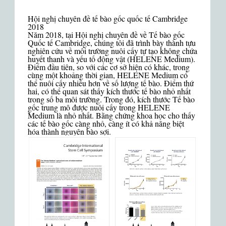
Hội nghị chuyên đề tế bào gốc quốc tế Cambridge
2018
Năm 2018, tại Hội nghị chuyên đề về Tế bào gốc
Quốc tế Cambridge, chúng tôi đã trình bày thành tựu
nghiên cứu về môi trường nuôi cấy tự tạo không chứa
huyết thanh và yếu tố động vật (HELENE Medium).
Điểm đầu tiên, so với các cơ sở hiện có khác, trong
cùng một khoảng thời gian, HELENE Medium có
thể nuôi cấy nhiều hơn về số lượng tế bào. Điểm thứ
hai, có thể quan sát thấy kích thước tế bào nhỏ nhất
trong số ba môi trường. Trong đó, kích thước Tế bào
gốc trung mô được nuôi cấy trong HELENE
Medium là nhỏ nhất. Bằng chứng khoa học cho thấy
các tế bào gốc càng nhỏ, càng ít có khả năng biệt
hóa thành nguyên bào sợi.