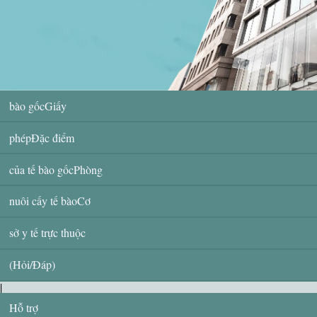
bào gốcGiấy
phépĐặc điểm
của tế bào gốcPhòng
nuôi cấy tế bàoCơ
sở y tế trực thuộc
(Hỏi/Đáp)
|
Hỗ trợ