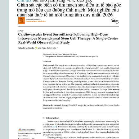
Giám sát các biến cố tim mạch sau điều trị tế bào gốc
trung mô liều cao đường tĩnh mạch: Một nghiên cứu
quan sát thực tế tại một trung tâm duy nhất. 2026