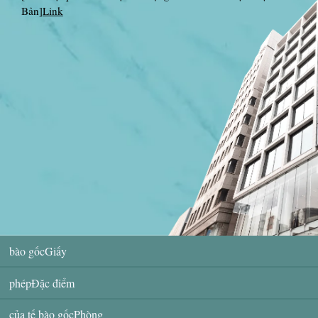
Bản]
Link
bào gốcGiấy
phépĐặc điểm
của tế bào gốcPhòng