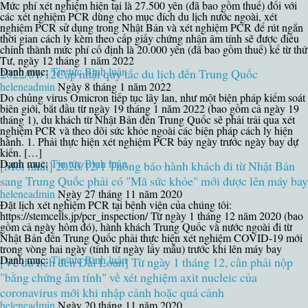
Mức phí xét nghiệm hiện tại là 27.500 yên (đã bao gồm thuế) đối với
các xét nghiệm PCR dùng cho mục đích du lịch nước ngoài, xét
nghiệm PCR sử dụng trong Nhật Bản và xét nghiệm PCR để rút ngắn
thời gian cách ly kèm theo cấp giấy chứng nhận âm tính sẽ được điều
chỉnh thành mức phí cố định là 20.000 yên (đã bao gồm thuế) kể từ thứ
Tư, ngày 12 tháng 1 năm 2022
Danh mục:
Tin tức
Bình luận
2022/01/12Cập nhật quy tắc du lịch đến Trung Quốc
heleneadmin
Ngày 8 tháng 1 năm 2022
Do chủng virus Omicron tiếp tục lây lan, như một biện pháp kiểm soát
biên giới, bắt đầu từ ngày 19 tháng 1 năm 2022 (bao gồm cả ngày 19
tháng 1), du khách từ Nhật Bản đến Trung Quốc sẽ phải trải qua xét
nghiệm PCR và theo dõi sức khỏe ngoài các biện pháp cách ly hiện
hành. 1. Phải thực hiện xét nghiệm PCR bảy ngày trước ngày bay dự
kiến. […]
Danh mục:
Tin tức
Bình luận
[Mới nhất] 2020/12/1 Thông báo hành khách đi từ Nhật Bản
sang Trung Quốc phải có "Mã sức khỏe" mới được lên máy bay
heleneadmin
Ngày 27 tháng 11 năm 2020
Đặt lịch xét nghiệm PCR tại bệnh viện của chúng tôi:
https://stemcells.jp/pcr_inspection/ Từ ngày 1 tháng 12 năm 2020 (bao
gồm cả ngày hôm đó), hành khách Trung Quốc và nước ngoài đi từ
Nhật Bản đến Trung Quốc phải thực hiện xét nghiệm COVID-19 mới
trong vòng hai ngày (tính từ ngày lấy mẫu) trước khi lên máy bay
Danh mục:
Tin tức
Bình luận
[Về du lịch đến Đài Loan] Từ ngày 1 tháng 12, cần phải nộp
"bằng chứng âm tính" về xét nghiệm axit nucleic của
coronavirus mới khi nhập cảnh hoặc quá cảnh
heleneadmin
Ngày 20 tháng 11 năm 2020