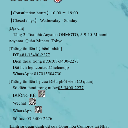
【Consultation hours】10:00 〜 19:00
【Closed days】 Wednesday · Sunday
[Địa chỉ]
Tầng 3, Tòa nhà Aoyama OHMOTO, 5-9-15 Minami-
Aoyama, Quận Minato, Tokyo
[Thông tin liên hệ bệnh nhân]
ĐT:
+81-33400-2277
Điện thoại trong nước:
03-3400-2277
Đặt lịch hẹn:
contact@helene.jp
WhatsApp: 817015504730
[Thông tin liên hệ của Điều phối viên Cơ quan]
Số điện thoại trong nước:
03-3400-2277
ĐƯỜNG KẺ
Wechat
WhatsApp
Số fax: 03-3400-2276
[Lãnh sự quán danh dự của Cộng hòa Comoros tại Nhật