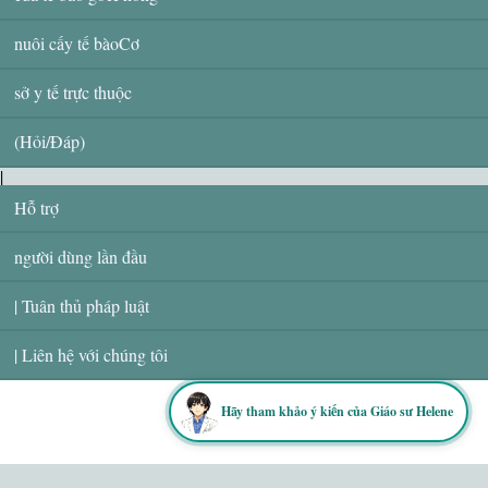
nuôi cấy tế bàoCơ
sở y tế trực thuộc
(Hỏi/Đáp)
|
Hỗ trợ
người dùng lần đầu
| Tuân thủ pháp luật
| Liên hệ với chúng tôi
Hãy tham khảo ý kiến ​​của Giáo sư Helene