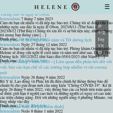
Tế bào gốc
Lưu trữ tác giả: heleneadmin
☰
Giấy phép
Đặc điểm của tế bào gốc
Cơ sở, vật chất
Thông báo về ngày lễ Obon
Bác sĩ・Chuyên gia
Bệnh viện loạt trang của nhóm
heleneadmin
7 tháng 7 năm 2023
(Hỏi/Đáp)
Trị liệu lần đầu
Hỗ trợ
Topics
Cảm ơn bạn rất nhiều vì đã tiếp tục bảo trợ. Chúng tôi sẽ đóng cửa vào
JP
Contact
những ngày sau đây là ngày lễ Obon. 2023/8/11 (Thứ Sáu) ~
2023/8/12 (Thứ Bảy) Chúng tôi xin lỗi vì sự bất tiện này, nhưng chúng
中文
tôi mong bạn thông cảm […]
Danh mục:
Tin tức
Bình luận
Eng
Thông báo về lịch nghỉ cuối năm và Tết dương lịch
heleneadmin
Ngày 27 tháng 12 năm 2022
VN
Cảm ơn bạn rất nhiều vì đã tiếp tục bảo trợ. Phòng khám Omotesando
ID
Helene sẽ đóng cửa nghỉ lễ cuối năm và năm mới như sau. Dịp lễ Tết
Dương lịch: 30/12/2022 (thứ Sáu) đến 05/01/2023 (thứ Năm) […]
Danh mục:
Tin tức
Bình luận
[Ngày 26 tháng 9 năm 2020 ~] Liên quan đến phản hồi đối với
việc báo cáo hạn chế về các trường hợp nhiễm vi-rút corona
mới
heleneadmin
Ngày 26 tháng 9 năm 2022
Bộ Y tế, Lao động và Phúc lợi đã điều chỉnh hệ thống thông báo để
chuẩn bị cho giai đoạn mới của sáng kiến ​​"Chống COVID-19". Kể từ
ngày 26 tháng 9 năm 2022, việc thông báo các ca bệnh trên toàn quốc
sẽ được giới hạn ở người cao tuổi và những người có nguy cơ cao mắc
các triệu chứng nặng. Đối với những người sống ở phường Minato, vui
lòng nhấp vào đây
Danh mục:
Tin tức
Bình luận
[Thông báo thay đổi phí kiểm định]
heleneadmin
Ngày 8 tháng 1 năm 2022