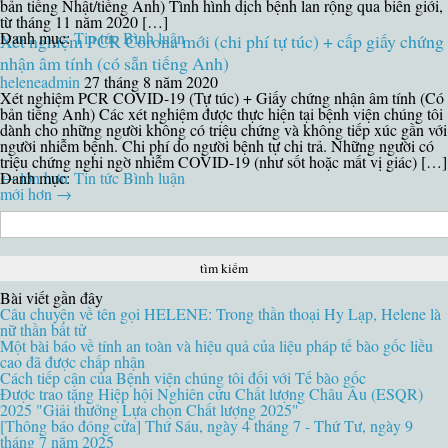
bản tiếng Nhật/tiếng Anh) Tình hình dịch bệnh lan rộng qua biên giới,
từ tháng 11 năm 2020 […]
Danh mục:
Tin tức
Bình luận
Xét nghiệm PCR Corona mới (chi phí tự túc) + cấp giấy chứng
nhận âm tính (có sẵn tiếng Anh)
heleneadmin
27 tháng 8 năm 2020
Xét nghiệm PCR COVID-19 (Tự túc) + Giấy chứng nhận âm tính (Có
bản tiếng Anh) Các xét nghiệm được thực hiện tại bệnh viện chúng tôi
dành cho những người không có triệu chứng và không tiếp xúc gần với
người nhiễm bệnh. Chi phí do người bệnh tự chi trả. Những người có
triệu chứng nghi ngờ nhiễm COVID-19 (như sốt hoặc mất vị giác) […]
Danh mục:
←
lớn hơn
Tin tức
Bình luận
mới hơn
→
tìm
kiếm:
Bài viết gần đây
Câu chuyện về tên gọi HELENE: Trong thần thoại Hy Lạp, Helene là
nữ thần bất tử
Một bài báo về tính an toàn và hiệu quả của liệu pháp tế bào gốc liều
cao đã được chấp nhận
Cách tiếp cận của Bệnh viện chúng tôi đối với Tế bào gốc
Được trao tặng Hiệp hội Nghiên cứu Chất lượng Châu Âu (ESQR)
2025 "Giải thưởng Lựa chọn Chất lượng 2025"
[Thông báo đóng cửa] Thứ Sáu, ngày 4 tháng 7 - Thứ Tư, ngày 9
tháng 7 năm 2025