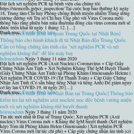
Đặt lịch xét nghiệm PCR tại bệnh viện của chúng tôi:
https://stemcells.jp/pcr_inspection/ Tại cuộc họp báo thường kỳ ngày
18, Trung tâm Chỉ huy Phòng chống Bệnh truyền nhiễm Trung ương
(tương đương với Trụ sở Chỉ huy Ứng phó với Virus Corona mới)
thông báo rằng phiên bản mùa thu/mùa đông của virus corona mới sẽ
được triển khai từ ngày 1 tháng 12. […]
Danh mục:
Tin tức
Bình luận
Tin tức mới nhất [Đại sứ quán Trung Quốc tại Nhật Bản]
Thông báo cho hành khách đi từ Nhật Bản đến Trung Quốc
Cần có bằng chứng âm tính của "xét nghiệm PCR và xét
nghiệm kháng thể" để lên máy bay
heleneadmin
Ngày 3 tháng 11 năm 2020
Đặt lịch xét nghiệm PCR (Axit Nucleic) Coronavirus + Cấp Giấy
Chứng Nhận Âm Tính + Xét Nghiệm Kháng Thể IgM Huyết Thanh
(Giấy Chứng Nhận Âm Tính) tại Phòng Khám Omotesando Helene |
Xét nghiệm PCR COVID-19 (Tự Thanh Toán) + Cấp Giấy Chứng
Nhận Âm Tính (Có sẵn bằng tiếng Nhật và tiếng Anh) Để giảm nguy
cơ lây lan COVID-19, từ ngày 20 […]
Danh mục:
Tin tức
Bình luận
Tin tức mới nhất [Đại sứ Nhật Bản tại Trung Quốc] Thông báo
kiểm tra lại xét nghiệm axit nucleic nọc độc bệnh vương miện
mới và xét nghiệm kháng thể huyết thanh
heleneadmin
Ngày 3 tháng 11 năm 2020
Tin tức mới nhất từ ​​Đại sứ Trung Quốc: Xét nghiệm PCR (Axit
nucleic) Virus Corona mới + Kháng thể IgM huyết thanh (Xét nghiệm
kép) Tóm tắt Phòng khám Helen Omotesando | Xét nghiệm PCR
Virus Corona mới (tự túc chi phí) + Cấp giấy chứng nhận âm tính (có