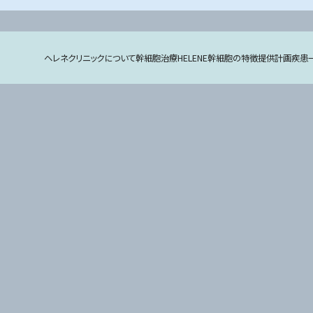
ヘレネクリニックについて
幹細胞治療
HELENE幹細胞の特徴
提供計画
疾患