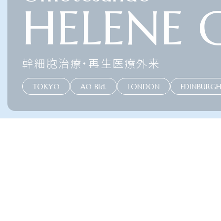
HELENE C
幹細胞治療・再生医療外来
TOKYO
AO Bld.
LONDON
EDINBURG