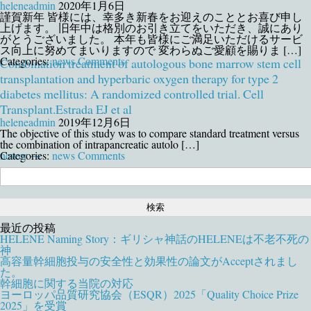
heleneadmin
2020年1月6日
謹賀新年 皆様には、幸多き新春をお迎えのこととお喜び申し
上げます。 旧年中は格別のお引き立てをいただき、誠にあり
がとうございました。 本年も皆様にご満足いただけるサービ
ス向上に努めてまいりますので 変わらぬご愛顧を賜りま […]
Categories:
news
Comments
Combination treatment of autologous bone marrow stem cell
transplantation and hyperbaric oxygen therapy for type 2
diabetes mellitus: A randomized controlled trial. Cell
Transplant.Estrada EJ et al
heleneadmin
2019年12月6日
The objective of this study was to compare standard treatment versus
the combination of intrapancreatic autolo […]
Categories:
newer
→
news
Comments
検
索:
最近の投稿
HELENE Naming Story：ギリシャ神話のHELENEは不老不死の
神
高容量幹細胞投与の安全性と効果性の論文がAcceptされまし
た。
幹細胞に関する当院の対応
ヨーロッパ品質研究協会（ESQR）2025「Quality Choice Prize
2025」を受賞