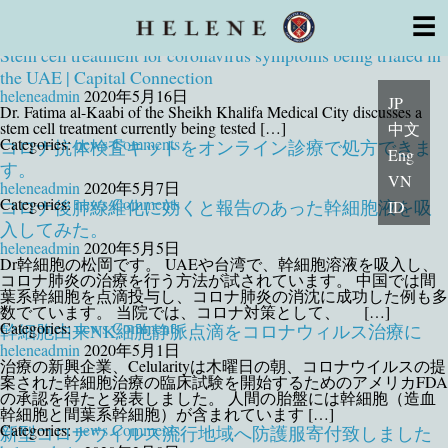
幹細胞治療
Author Archives: heleneadmin
☰
License
幹細胞の特徴
細胞培養室CPC
Stem cell treatment for coronavirus symptoms being trialed in
顧問・医師・専門家
系列医療機関
the UAE | Capital Connection
よくあるご質問
初めての方
安心サポート
トピックス
heleneadmin
2020年5月16日
JP
お問い合わせ
Dr. Fatima al-Kaabi of the Sheikh Khalifa Medical City discusses a
stem cell treatment currently being tested […]
中文
Categories:
news
Comments
コロナ抗体検査キットをオンライン診療で処方できま
Eng
す。
VN
heleneadmin
2020年5月7日
Categories:
news
Comments
コロナ後肺線維化に効くと報告のあった幹細胞液を吸
ID
入してみた。
heleneadmin
2020年5月5日
Dr幹細胞の松岡です。 UAEや台湾で、幹細胞溶液を吸入し、
コロナ肺炎の治療を行う方法が試されています。 中国では間
葉系幹細胞を点滴投与し、コロナ肺炎の消沈に成功した例も多
数でています。 当院では、コロナ対策として、 […]
Categories:
news
Comments
幹細胞由来NK細胞静脈点滴をコロナウィルス治療に
heleneadmin
2020年5月1日
治療の新興企業、Celularityは木曜日の朝、コロナウイルスの提
案された幹細胞治療の臨床試験を開始するためのアメリカFDA
の承認を得たと発表しました。 人間の胎盤には幹細胞（造血
幹細胞と間葉系幹細胞）が含まれています […]
Categories:
news
Comments
新型コロナウイルス流行地域へ防護服寄付致しました