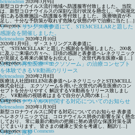
heleneadmin
2020年3月9日
新型コロナウイルス流行地域へ防護服寄付致しました。 当院
は、新型コロナウイルスの深刻な流行状況を懸念し、中国湖北
省にある医療施設へ防護服を寄付致しました。 医療物資が不
足し、十分な予防策が取れず危険な状態の中で治療に当た […]
Categories:
news
Comments
ザ・ストリングス表参道にて、STEMCELLARと題した
感謝会を開催しました。
heleneadmin
2020年2月10日
2020年1月9日、ザ・ストリングス表参道に
て、“STEMCELLAR”と題した感謝会を開催しました。 200名
に及ぶご来場の方々へ、日頃の感謝と表参道ヘレネクリニック
が見据える将来の展望をお伝えし、「次世代再生医療×最 […]
Categories:
news
Comments
次世代の再生医療「エクソソーム」の治療コンセプト
を体験できるVR動画のリリース
heleneadmin
2020年2月8日
医療法人社団HELENE表参道ヘレネクリニックとSTEMCELL
株式会社は、 エクソソームを用いた次世代の再生医療のコン
セプトを分かりやすく 解説するVR動画をリリース致しまし
た。 VR動画の視聴者はまるで自分が人間の体 […]
Categories:
news
Comments
新型コロナウイルスに関する対応についてのお知らせ
heleneadmin
2020年1月30日
新型コロナウイルスに関する対応についてのお知らせ 表参道
ヘレネクリニックでは、コロナウイルス肺炎の影響を深く懸念
しており、 常に最新の動向の把握に努め適切な保護対策を講
じてまいります。 皆さまの健康と安全を考慮し、翻訳/ […]
Categories:
news
Comments
年始のご挨拶