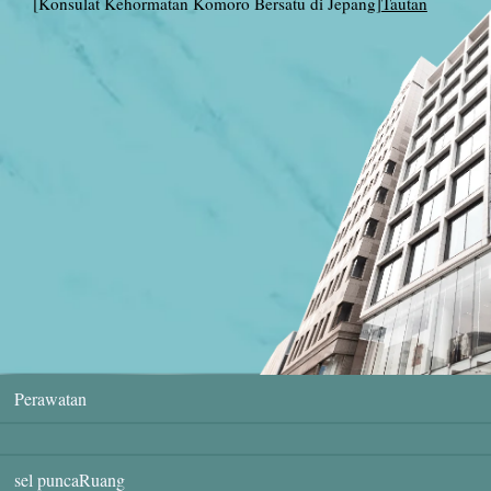
[Konsulat Kehormatan Komoro Bersatu di Jepang]
Tautan
Perawatan
sel puncaRuang