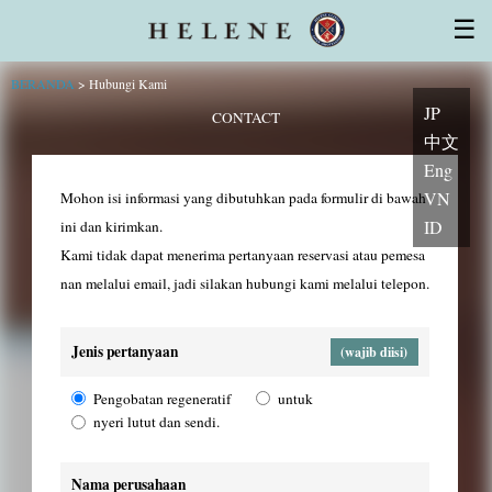
Lisensi
Karakteristik Sel Punca
☰
Ruang kultur sel CPC
Penasihat, dokter, dan ahli
Pengunjung pertama kali
Dukungan yang andal
Topik
pertanyaan
BERANDA
>
Hubungi Kami
JP
CONTACT
中文
Eng
VN
Mohon isi informasi yang dibutuhkan pada formulir di bawah
ID
ini dan kirimkan.
Kami tidak dapat menerima pertanyaan reservasi atau pemesa
nan melalui email, jadi silakan hubungi kami melalui telepon.
Jenis pertanyaan
(wajib diisi)
Pengobatan regeneratif
untuk
nyeri lutut dan sendi.
Nama perusahaan