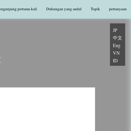
engunjung pertama kali
Dukungan yang andal
Topik
pertanyaan
JP
中文
Eng
VN
t
ID