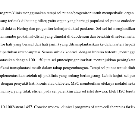
rogram klinis menggunakan terapi sel punca/progenitor untuk memperbaiki organ 
yang terletak di batang bilier, yaitu organ yang berbagi populasi sel punca endoder
 di duktus Hering dan progenitor kelenjar duktal pankreas. Sel-sel ini menghasil
an sumbu proksimal-distal yang dimulai di duodenum dan berakhir di sel-sel matan
tor hati yang berasal dari hati janin) yang ditransplantasikan ke dalam arteri hepa
diperlukan imunosupresi. Semua subjek kontrol, dengan kriteria tertentu, meningg
lantasikan dengan 100–150 juta sel punca/progenitor hati menunjukkan peningkata
efikasi transplantasi masih dalam tahap pengembangan. Terapi sel punca untuk d
mplementasikan setelah uji praklinis yang sedang berlangsung. Lebih lanjut, sel
 dengan penyakit hati kronis atau diabetes. MSC memberikan efeknya melalui sekr
urunannya yang tidak efisien pada sel parenkim atau sel islet dewasa. Efek HSC te
10.1002/stem.1457. Concise review: clinical programs of stem cell therapies for 