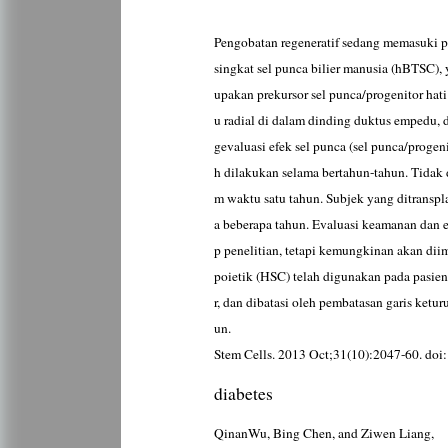
Pengobatan regeneratif sedang memasuki p
singkat sel punca bilier manusia (hBTSC), 
upakan prekursor sel punca/progenitor hati
u radial di dalam dinding duktus empedu, d
gevaluasi efek sel punca (sel punca/progeni
h dilakukan selama bertahun-tahun. Tidak 
m waktu satu tahun. Subjek yang ditransp
a beberapa tahun. Evaluasi keamanan dan 
p penelitian, tetapi kemungkinan akan dii
poietik (HSC) telah digunakan pada pasien
r, dan dibatasi oleh pembatasan garis ket
un.
Stem Cells. 2013 Oct;31(10):2047-60. doi: 
diabetes
QinanWu, Bing Chen, and Ziwen Liang,