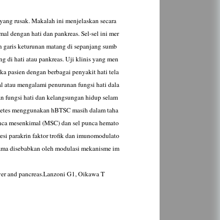
yang rusak. Makalah ini menjelaskan secara
mal dengan hati dan pankreas. Sel-sel ini mer
kan garis keturunan matang di sepanjang sumb
g di hati atau pankreas. Uji klinis yang men
tika pasien dengan berbagai penyakit hati tela
al atau mengalami penurunan fungsi hati dala
n fungsi hati dan kelangsungan hidup selam
iabetes menggunakan hBTSC masih dalam taha
 punca mesenkimal (MSC) dan sel punca hemato
esi parakrin faktor trofik dan imunomodulato
rutama disebabkan oleh modulasi mekanisme im
liver and pancreas.Lanzoni G1, Oikawa T