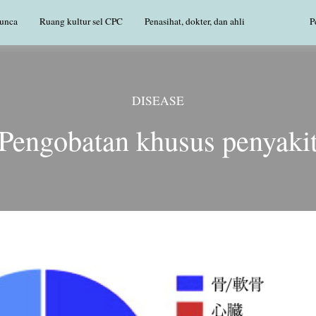
Punca
Ruang kultur sel CPC
Penasihat, dokter, dan ahli
P
DISEASE
Pengobatan khusus penyaki