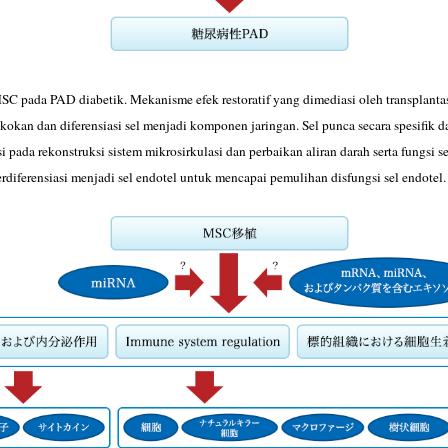
C pada PAD diabetik. Mekanisme efek restoratif yang dimediasi oleh transplantasi 
kokan dan diferensiasi sel menjadi komponen jaringan. Sel punca secara spesifik d
i pada rekonstruksi sistem mikrosirkulasi dan perbaikan aliran darah serta fungsi s
erdiferensiasi menjadi sel endotel untuk mencapai pemulihan disfungsi sel endote