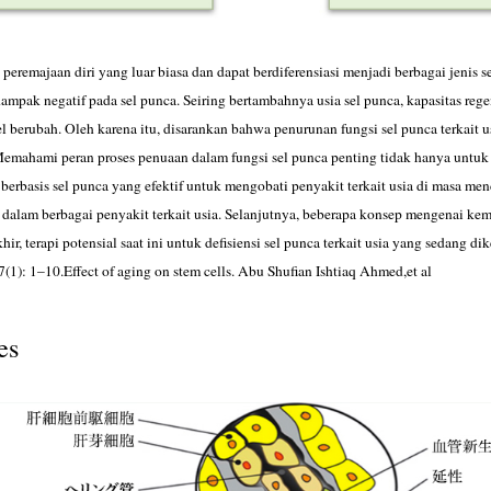
eremajaan diri yang luar biasa dan dapat berdiferensiasi menjadi berbagai jenis 
ampak negatif pada sel punca. Seiring bertambahnya usia sel punca, kapasitas r
sel berubah. Oleh karena itu, disarankan bahwa penurunan fungsi sel punca terkait
. Memahami peran proses penuaan dalam fungsi sel punca penting tidak hanya untuk
erbasis sel punca yang efektif untuk mengobati penyakit terkait usia di masa men
a dalam berbagai penyakit terkait usia. Selanjutnya, beberapa konsep mengenai
akhir, terapi potensial saat ini untuk defisiensi sel punca terkait usia yang sedang 
(1): 1–10.Effect of aging on stem cells. Abu Shufian Ishtiaq Ahmed,et al
es