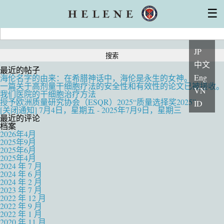
干细胞治疗
作者档案：liu_zi_qing
☰
厚生劳动省对再生医疗计划的认可
干细胞的特性
设备
搜
医师・专家
索：
集团系列医院
常见问题
初访患者
安心服务支持
主题
JP
询问
中文
最近的帖子
Eng
海伦名字的由来：在希腊神话中，海伦是永生的女神。
一篇关于高剂量干细胞疗法的安全性和有效性的论文已被接收。
VN
我们医院的干细胞治疗方法
授予欧洲质量研究协会（ESQR）2025“质量选择奖2025”
ID
[关闭通知] 7月4日，星期五 - 2025年7月9日，星期三
最近的评论
档案
2026年4月
2025年9月
2025年6月
2025年4月
2024 年 7 月
2024 年 6 月
2024 年 2 月
2023 年 7 月
2022 年 12 月
2022 年 9 月
2022 年 1 月
2020 年 11 月