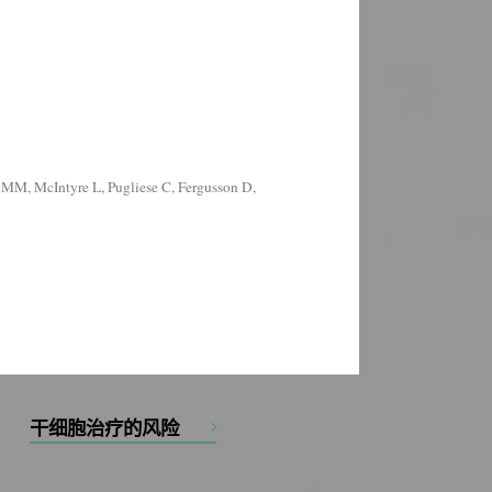
alu MM, McIntyre L, Pugliese C, Fergusson D,
干细胞治疗的风险