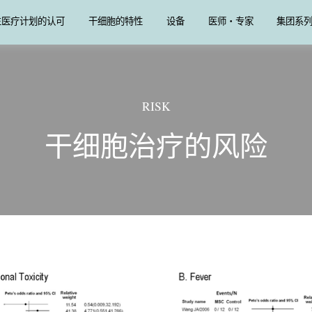
生医疗计划的认可
干细胞的特性
设备
医师・专家
集团系
RISK
干细胞治疗的风险