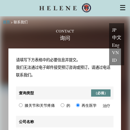
干细胞治疗
☰
厚生劳动省对再生医疗计划的认可
干细胞的特性
设备
医师・专家
集团系列医院
首页
>
联系我们
常见问题
初访患者
安心服务支持
主题
JP
询问
CONTACT
中文
询问
Eng
VN
ID
请填写下方表格中的必要信息并提交。
我们无法通过电子邮件接受预订咨询或预订，请通过电话
联系我们。
查询类型
（必填）
膝关节和关节疼痛
的
再生医学
治疗
公司名称