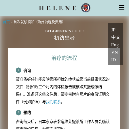
干细胞治疗
☰
厚生劳动省对再生医疗计划的认可
干细胞的特性
设备
医师・专家
集团系列医院
首页
>
首次就诊须知（治疗流程及费用）
常见问题
初访患者
安心服务支持
主题
JP
询问
BEGGINNER’S GUIDE
中文
初访患者
Eng
VN
治疗的流程
ID
咨询
1
请准备好任何能反映您所担忧的症状或您当前健康状况的
文件（例如近三个月内的体检报告或核磁共振成像结
果）。准备好这些文件后，请携带附有照片的身份证明文
件（例如护照）与
我们联系
。
预约
2
咨询结束后，日本东京表参道埃莱妮诊所工作人员会确认