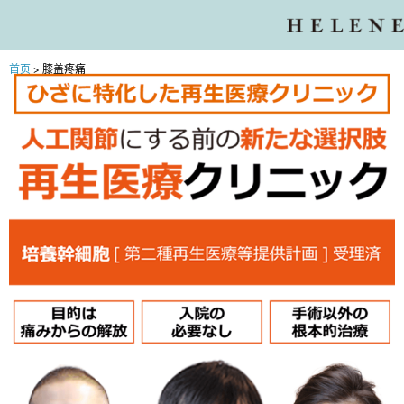
干细胞治疗
厚生劳动省对再生医疗计划的认可
干细胞的特性
设备
医师・专家
集团系列医院
首页
>
膝盖疼痛
常见问题
初访患者
安心服务支持
主题
询问