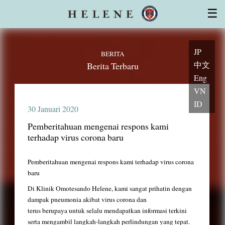
Lisensi
Karakteristik Sel Punca
☰
Ruang kultur sel CPC
Penasihat, dokter, dan ahli
Pengunjung pertama kali
Dukungan yang andal
Topik
pertanyaan
JP
BERITA
中文
Berita Terbaru
Eng
VN
ID
30 Januari 2020
Pemberitahuan mengenai respons kami
terhadap virus corona baru
Pemberitahuan mengenai respons kami terhadap virus corona
baru
Di Klinik Omotesando Helene, kami sangat prihatin dengan
dampak pneumonia akibat virus corona dan
terus berupaya untuk selalu mendapatkan informasi terkini
serta mengambil langkah-langkah perlindungan yang tepat.