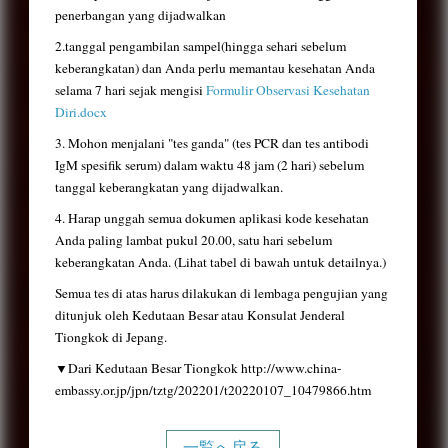
penerbangan yang dijadwalkan
2.
tanggal pengambilan sampel
(hingga sehari sebelum
keberangkatan) dan
Anda perlu
memantau kesehatan Anda
selama 7 hari sejak mengisi
Formulir Observasi Kesehatan
Diri.docx
3. Mohon menjalani "tes ganda" (tes PCR dan tes antibodi
IgM spesifik serum) dalam waktu 48 jam (2 hari) sebelum
tanggal keberangkatan yang dijadwalkan.
4. Harap unggah semua dokumen aplikasi kode kesehatan
Anda paling lambat pukul 20.00, satu hari sebelum
keberangkatan Anda. (Lihat tabel di bawah untuk detailnya.)
Semua tes di atas harus dilakukan di lembaga pengujian yang
ditunjuk oleh Kedutaan Besar atau Konsulat Jenderal
Tiongkok di Jepang.
▼Dari Kedutaan Besar Tiongkok http://www.china-
embassy.or.jp/jpn/tztg/202201/t20220107_10479866.htm
一覧へ戻る