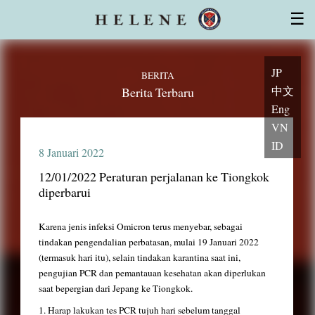
Lisensi
Karakteristik Sel Punca
☰
Ruang kultur sel CPC
Penasihat, dokter, dan ahli
Pengunjung pertama kali
Dukungan yang andal
Topik
pertanyaan
JP
BERITA
中文
Berita Terbaru
Eng
VN
ID
8 Januari 2022
12/01/2022 Peraturan perjalanan ke Tiongkok
diperbarui
Karena jenis infeksi Omicron terus menyebar, sebagai
tindakan pengendalian perbatasan, mulai 19 Januari 2022
(termasuk hari itu), selain tindakan karantina saat ini,
pengujian PCR dan pemantauan kesehatan akan diperlukan
saat bepergian dari Jepang ke Tiongkok.
1.
Harap lakukan
tes
PCR
tujuh hari sebelum tanggal