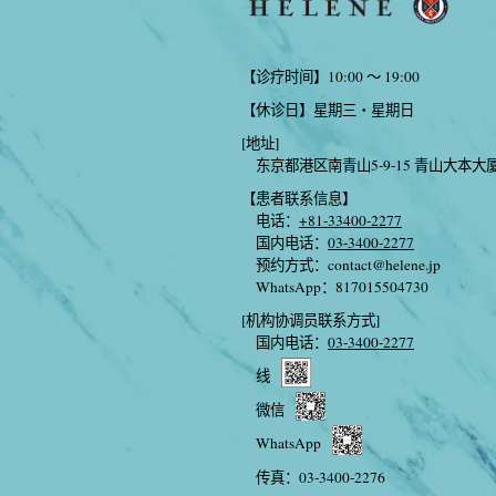
【诊疗时间】10:00 〜 19:00
【休诊日】星期三・星期日
[地址]
东京都港区南青山5-9-15 青山大本大
【患者联系信息】
电话：
+81-33400-2277
国内电话：
03-3400-2277
预约方式：
contact@helene.jp
WhatsApp：817015504730
[机构协调员联系方式]
国内电话：
03-3400-2277
线
微信
WhatsApp
传真：03-3400-2276