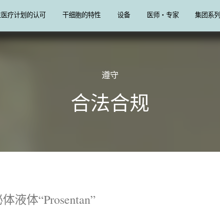
生医疗计划的认可
干细胞的特性
设备
医师・专家
集团系
遵守
合法合规
“Prosentan”