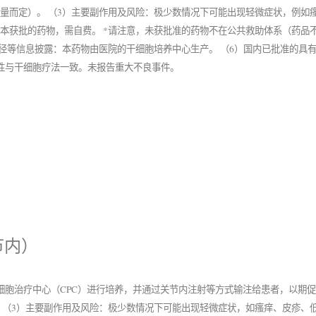
量而定）。 （3）主要副作用及风险：极少数情况下可能出现轻微症状，例如瘙
本获批的药物，需自费。 *请注意，未获批准的药物不在公共救助体系（药品
途径等信息披露：本药物由医院的干细胞培养中心生产。 （6）国内已批准的具
性与干细胞疗法一致。未报告重大不良事件。
节内）
细胞治疗中心（CPC）进行培养，并通过关节内注射等方式输注给患者，以期促
 （3）主要副作用及风险：极少数情况下可能出现轻微症状，如瘙痒、皮疹、低