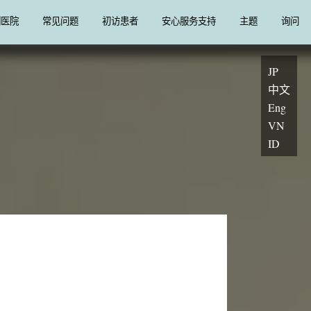
列医院
常见问题
初访患者
安心服务支持
主题
询问
JP
中文
Eng
VN
ID