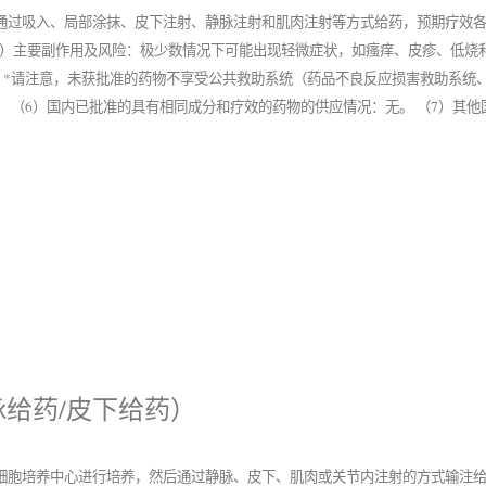
通过吸入、局部涂抹、皮下注射、静脉注射和肌肉注射等方式给药，预期疗效各
（3）主要副作用及风险：极少数情况下可能出现轻微症状，如瘙痒、皮疹、低烧
 *请注意，未获批准的药物不享受公共救助系统（药品不良反应损害救助系统
。 （6）国内已批准的具有相同成分和疗效的药物的供应情况：无。 （7）其
给药/皮下给药）
细胞培养中心进行培养，然后通过静脉、皮下、肌肉或关节内注射的方式输注给