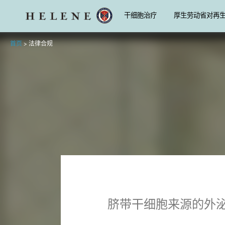
干细胞治疗
厚生劳动省对再
首页
>
法律合规
脐带干细胞来源的外泌体液体