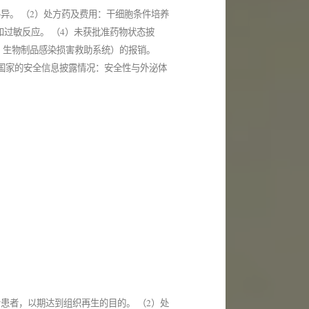
异。 （2）处方药及费用：干细胞条件培养
和过敏反应。 （4）未获批准药物状态披
、生物制品感染损害救助系统）的报销。
他国家的安全信息披露情况：安全性与外泌体
患者，以期达到组织再生的目的。 （2）处