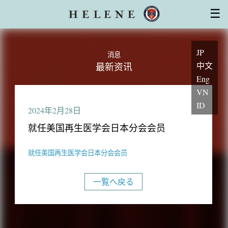
干细胞治疗
☰
厚生劳动省对再生医疗计划的认可
干细胞的特性
设备
医师・专家
集团系列医院
常见问题
初访患者
安心服务支持
主题
JP
询问
消息
中文
最新资讯
Eng
VN
ID
2024年2月28日
就任美国再生医学会日本分会会员
就任美国再生医学会日本分会会员
一覧へ戻る