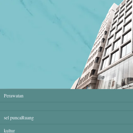
Perawatan
sel puncaRuang
kultur