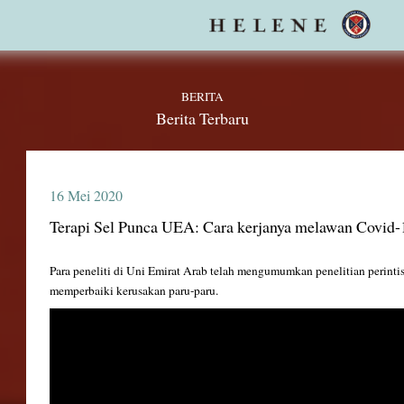
Lisensi
Karakteristik Sel Punca
Ruang kultur sel CPC
Penasihat, dokter, dan ahli
Pengunjung pertama kali
Dukungan yang andal
Topik
pertanyaan
BERITA
Berita Terbaru
16 Mei 2020
Terapi Sel Punca UEA: Cara kerjanya melawan Covid-
Para peneliti di Uni Emirat Arab telah mengumumkan penelitian perintis
memperbaiki kerusakan paru-paru.