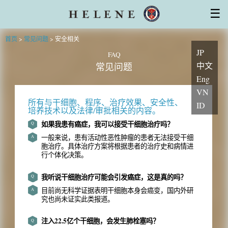
干细胞治疗
☰
厚生劳动省对再生医疗计划的认可
干细胞的特性
设备
医师・专家
集团系列医院
首页
>
常见问题
>
安全相关
常见问题
初访患者
安心服务支持
主题
JP
询问
FAQ
中文
常见问题
Eng
VN
所有
与干细胞、
程序
、治疗效果、
安全性、
ID
培养技术以及
法律/审批相关的内容。
如果我患有癌症，我可以接受干细胞治疗吗？
Q
一般来说，患有活动性恶性肿瘤的患者无法接受干细
A
胞治疗。具体治疗方案将根据患者的治疗史和病情进
行个体化决策。
我听说干细胞治疗可能会引发癌症，这是真的吗？
Q
目前尚无科学证据表明干细胞本身会癌变，国内外研
A
究也尚未证实此类报道。
注入22.5亿个干细胞，会发生肺栓塞吗？
Q