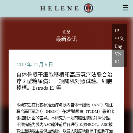
干细胞治疗
☰
厚生劳动省对再生医疗计划的认可
干细胞的特性
设备
医师・专家
集团系列医院
常见问题
初访患者
安心服务支持
主题
JP
询问
消息
中文
最新资讯
Eng
VN
ID
2019 年 12 月 6 日
自体骨髓干细胞移植和高压氧疗法联合治
疗 2 型糖尿病：一项随机对照试验。细胞
移植。Estrada EJ 等
本研究旨在比较标准治疗与胰内自体干细胞（ASC）输注
联合高压氧治疗（HBOT）在2型糖尿病（T2DM）患者代
谢控制方面的差异。本研究为一项前瞻性随机对照试验。
干预措施为胰内ASC输注前后各进行10次HBOT。ASC被
输注至胰腺主要供血动脉，以最大限度地提高干细胞在治