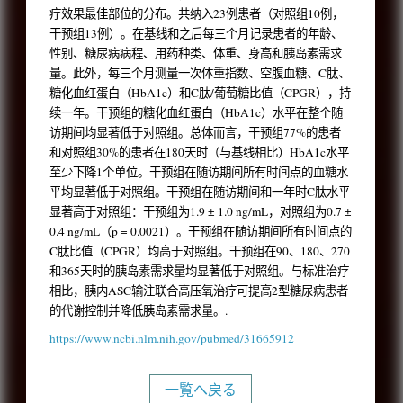
疗效果最佳部位的分布。共纳入23例患者（对照组10例，
干预组13例）。在基线和之后每三个月记录患者的年龄、
性别、糖尿病病程、用药种类、体重、身高和胰岛素需求
量。此外，每三个月测量一次体重指数、空腹血糖、C肽、
糖化血红蛋白（HbA1c）和C肽/葡萄糖比值（CPGR），持
续一年。干预组的糖化血红蛋白（HbA1c）水平在整个随
访期间均显著低于对照组。总体而言，干预组77%的患者
和对照组30%的患者在180天时（与基线相比）HbA1c水平
至少下降1个单位。干预组在随访期间所有时间点的血糖水
平均显著低于对照组。干预组在随访期间和一年时C肽水平
显著高于对照组：干预组为1.9 ± 1.0 ng/mL，对照组为0.7 ±
0.4 ng/mL（p = 0.0021）。干预组在随访期间所有时间点的
C肽比值（CPGR）均高于对照组。干预组在90、180、270
和365天时的胰岛素需求量均显著低于对照组。与标准治疗
相比，胰内ASC输注联合高压氧治疗可提高2型糖尿病患者
的代谢控制并降低胰岛素需求量。.
https://www.ncbi.nlm.nih.gov/pubmed/31665912
一覧へ戻る